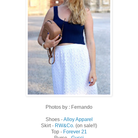
Photos by : Fernando
Shoes -
Alloy Apparel
Skirt -
RW&Co.
(on sale!!)
Top -
Forever 21
Purse -
Gucci