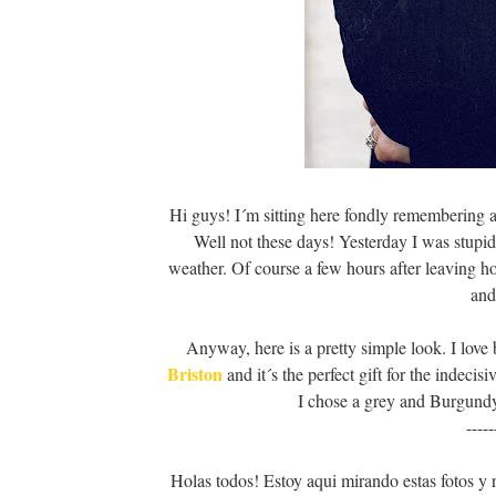
Hi guys! I´m sitting here fondly remembering a
Well not these days! Yesterday I was stupid
weather. Of course a few hours after leaving ho
and
Anyway, here is a pretty simple look. I love 
Briston
and it´s the perfect gift for the indeci
I chose a grey and Burgundy 
-----
Holas todos! Estoy aqui mirando estas fotos y