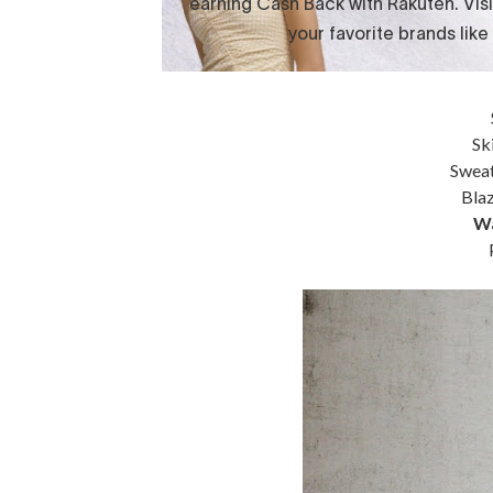
Sk
Sweat
Blaz
Wa